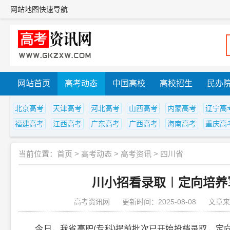
网站地图
快速导航
网站首页
高考动态
中国高校
高校招生
民办
北京高考
天津高考
河北高考
山西高考
内蒙高考
辽宁高
福建高考
江西高考
广东高考
广西高考
海南高考
重庆高
当前位置：
首页
>
高考动态
>
高考资讯
>
四川省
川小招看录取︱定向培养
高考资讯网
更新时间：2025-08-08
文章来
今日，我省高职(专科)提前批次已开始投档录取，定向