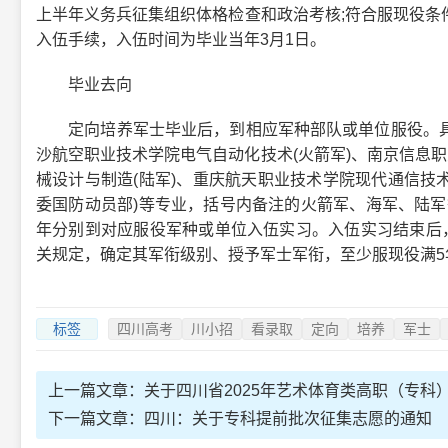
上半年义务兵征集组织体格检查和政治考核;符合服现役条
入伍手续，入伍时间为毕业当年3月1日。
毕业去向
定向培养军士毕业后，到相应军种部队或单位服役。具
沙航空职业技术学院电气自动化技术(火箭军)、南京信息职
械设计与制造(陆军)、重庆航天职业技术学院现代通信技术
委国防动员部)等专业，括号内备注的火箭军、海军、陆军
年分别到对应服役军种或单位入伍实习。入伍实习结束后，
关规定，确定其军衔级别、授予军士军衔，至少服现役满5
标签
四川高考
川小招
看录取
定向
培养
军士
上一篇文章：
关于四川省2025年艺术体育类高职（专
下一篇文章：
四川：关于专科提前批次征集志愿的通知