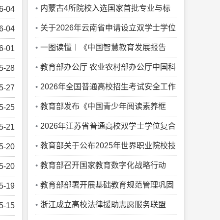
工作
内蒙古4所院校入选国家首批专业与标
6-04
准化教育融合试点
关于2026年云南省申请设立双学士学位
6-04
复合型人才培养项目的公示
一图读懂︱《中国智慧教育发展报告
6-01
（2025-2026）》
教育部办公厅 农业农村部办公厅中国科
5-28
协办公厅关于公布通过2025年质量监测
2026年全国普通高校招生考试安全工作
5-27
的农业专业学位研究生培养单位和科技小
视频会议召开
教育部发布《中国青少年阅读素养框
5-25
院名单的通知
架》教育行业标准
2026年江苏省普通高校双学士学位复合
5-21
型人才培养项目和联合学士学位培养项目
教育部关于公布2025年世界职业院校技
5-20
公示
能大赛获奖名单的通知
教育部召开国家教育数字化战略行动
5-20
2026年部署会，全面深入推动“人工智能
教育部部署开展基础教育规范管理巩固
5-19
+教育”
年行动
浙江成立高校法律援助志愿服务联盟
5-15