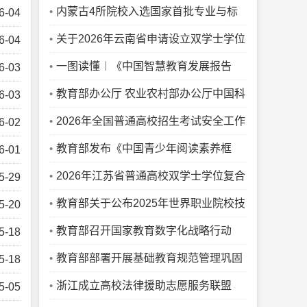
工作
内蒙古4所院校入选国家首批专业与标
6-04
准化教育融合试点
关于2026年云南省申请设立双学士学位
6-04
复合型人才培养项目的公示
一图读懂︱《中国智慧教育发展报告
6-03
（2025-2026）》
教育部办公厅 农业农村部办公厅中国科
6-03
协办公厅关于公布通过2025年质量监测
2026年全国普通高校招生考试安全工作
6-02
的农业专业学位研究生培养单位和科技小
视频会议召开
教育部发布《中国青少年阅读素养框
6-01
院名单的通知
架》教育行业标准
2026年江苏省普通高校双学士学位复合
5-29
型人才培养项目和联合学士学位培养项目
教育部关于公布2025年世界职业院校技
5-20
公示
能大赛获奖名单的通知
教育部召开国家教育数字化战略行动
5-18
2026年部署会，全面深入推动“人工智能
教育部部署开展基础教育规范管理巩固
5-18
+教育”
年行动
浙江成立高校法律援助志愿服务联盟
5-05