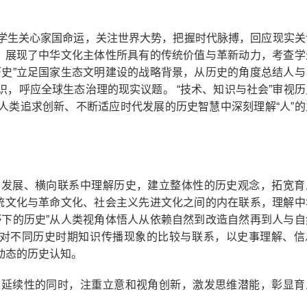
生关心家国命运，关注世界大势，把握时代脉搏，回应现实关
络，展现了中华文化主体性所具有的传统价值与革新动力，考查学
历史”立足国家生态文明建设的战略背景，从历史的角度总结人与
，呼应全球生态治理的现实议题。 “技术、知识与社会”审视历
人类追求创新、不断适应时代发展的历史智慧中深刻理解“人”的
展、横向联系中理解历史，建立整体性的历史观念，拓宽育
传统文化与革命文化、社会主义先进文化之间的内在联系，理解中
野下的历史”从人类视角体悟人从依赖自然到改造自然再到人与自
过对不同历史时期知识传播现象的比较与联系，以史事理解、信
动态的历史认知。
续性的同时，注重立意和视角创新，激发思维潜能，彰显育
。