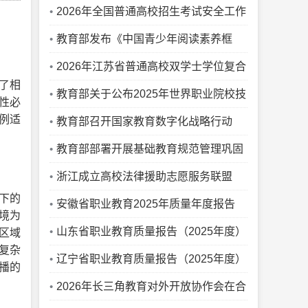
协办公厅关于公布通过2025年质量监测
2026年全国普通高校招生考试安全工作
的农业专业学位研究生培养单位和科技小
视频会议召开
教育部发布《中国青少年阅读素养框
院名单的通知
架》教育行业标准
2026年江苏省普通高校双学士学位复合
了相
型人才培养项目和联合学士学位培养项目
教育部关于公布2025年世界职业院校技
性必
例适
公示
能大赛获奖名单的通知
教育部召开国家教育数字化战略行动
2026年部署会，全面深入推动“人工智能
教育部部署开展基础教育规范管理巩固
+教育”
年行动
浙江成立高校法律援助志愿服务联盟
下的
安徽省职业教育2025年质量年度报告
境为
山东省职业教育质量报告（2025年度）
区域
复杂
辽宁省职业教育质量报告（2025年度）
播的
2026年长三角教育对外开放协作会在合