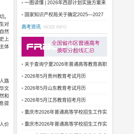
肥举办
一图读懂 | 2026年西部计划实施方案来
啦
国家知识产权局关于确定2025—2027
切。
生对
年国家知识产权强国建设示范创建对象的
高考资讯
NCEE INFO
自然
通知
史上
主体
关于查询宁夏2026年普通高等教育高职
(专科)升本科招生录取结果的通告
2026年5月贵州教育考试月历
人路
2026年5月山东教育考试月历
华文
然和
2026年5月江苏教育招考月历
息提
重庆市2026年普通高等学校招生工作实
施办法解读
重庆市2026年普通高等学校招生工作实
人价