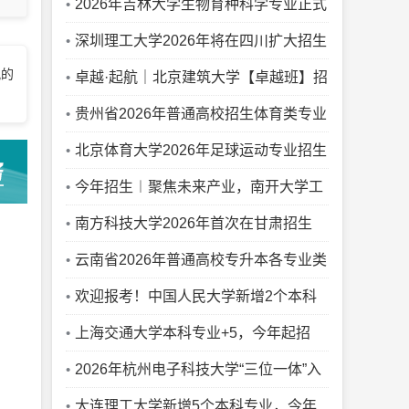
2026年吉林大学生物育种科学专业正式
招生
深圳理工大学2026年将在四川扩大招生
况的
规模
卓越·起航｜北京建筑大学【卓越班】招
生全解读
贵州省2026年普通高校招生体育类专业
省级统考成绩录取控制分数线
北京体育大学2026年足球运动专业招生
办法
今年招生︱聚焦未来产业，南开大学工
科试验班（未来产业精英）重磅升级
南方科技大学2026年首次在甘肃招生
云南省2026年普通高校专升本各专业类
别最低录取控制分数线
欢迎报考！中国人民大学新增2个本科
专业！
上海交通大学本科专业+5，今年起招
生！
2026年杭州电子科技大学“三位一体”入
围考生综合素质测试成绩公布
大连理工大学新增5个本科专业，今年