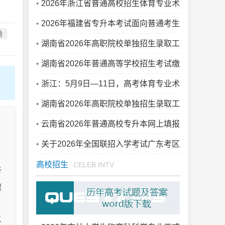
施办法
2026年浙江省普通高校招生体育专业术
科测试考生报到须知
2026年福建省专升本考试面向普通考生
通
征求志愿和降分录取结果公布通告
湖南省2026年高职院校单独招生录取工
作顺利结束
湖南省2026年普通高等学校招生考试缴
纳考试费提醒
浙江：5月9日—11日，高考体育专业术
科测试开考！
湖南省2026年高职院校单独招生录取工
作顺利结束
云南省2026年普通高校专升本网上填报
志愿考生须知
关于2026年全国联招入学考试广东考区
考点安排的通知
高校招生
CELEB INTV
析
速
五