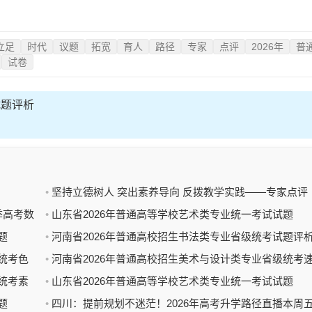
立足
时代
议题
拓宽
育人
路径
专家
点评
2026年
普
试卷
试题评析
坚持立德树人 突出素养导向 反拨教学实践——专家点评
季高考数
2026年上海春考英语暨“外语一考”（笔试）试卷
山东省2026年普通高等学校艺术类专业统一考试试题
题
（四）
河南省2026年普通高校招生书法类专业省级统考试题评
统考色
河南省2026年普通高校招生美术与设计类专业省级统考
统考素
写试题评析
山东省2026年普通高等学校艺术类专业统一考试试题
题
（二）
四川：提前规划不迷茫！2026年高考升学路径直播本周