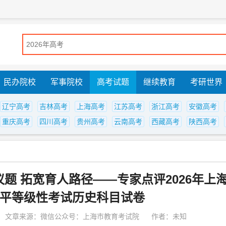
民办院校
军事院校
高考试题
继续教育
考研世界
辽宁高考
吉林高考
上海高考
江苏高考
浙江高考
安徽高考
重庆高考
四川高考
贵州高考
云南高考
西藏高考
陕西高考
题 拓宽育人路径——专家点评2026年上
平等级性考试历史科目试卷
文章来源：微信公众号：上海市教育考试院
作者：未知