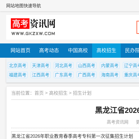
网站地图
快速导航
网站首页
高考动态
中国高校
高校招生
民办
北京高考
天津高考
河北高考
山西高考
内蒙高考
辽宁高
福建高考
江西高考
广东高考
广西高考
海南高考
重庆高
当前位置：
首页
>
高校招生
>
招生计划
黑龙江省20
高考资讯网
更
黑龙江省2026年职业教育春季高考专科第一次征集招生计划