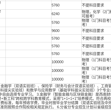
学
5760
不提科目要求
学
物理，化学（2门
6240
可报考）
物理（1门科目考
5760
考）
9600
不提科目要求
5760
不提科目要求
5760
不提科目要求
5760
不提科目要求
物理（1门科目考
100000
考）
物理（1门科目考
100000
考）
物理（1门科目考
100000
考）
金融学（双语实验班）、保险学（财务与会计双语实验班）、工商管理（
科拔尖实验班）和数学与应用数学（基础学科拔尖实验班）3个专业
中自由选择专业学习。 3.金融学（智能金融与区块链金融）是西南
+新工科”跨校跨学科教育模式，采用“1+1+1+1”培养模式。符
学费标准，每年预收学费，毕业时按毕业学分结算（双语实验班及中外
准则按照合作院校相关规定执行。 6.分省分专业招生计划以省级招