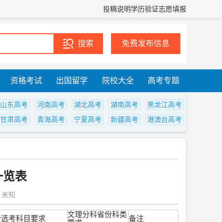
投稿说明
学历验证
志愿填报
免费发布信息
资格考试
出国留学
院校大全
高考专题
山东高考
河南高考
湖北高考
湖南高考
黑龙江高考
甘肃高考
青海高考
宁夏高考
新疆高考
港澳台高考
一览表
：未知
文理分科省份科类
份选考科目要求
备注