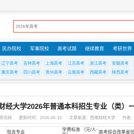
民办院校
军事院校
高考试题
继续教育
考研世界
辽宁高考
吉林高考
上海高考
江苏高考
浙江高考
安徽高考
重庆高考
四川高考
贵州高考
云南高考
西藏高考
陕西高考
财经大学2026年普通本科招生专业（类）
资讯网
更新时间：2026-06-15
文章来源：西南财经大学
作者
学费标准 （元/人·
包含专业
高考综合改革省