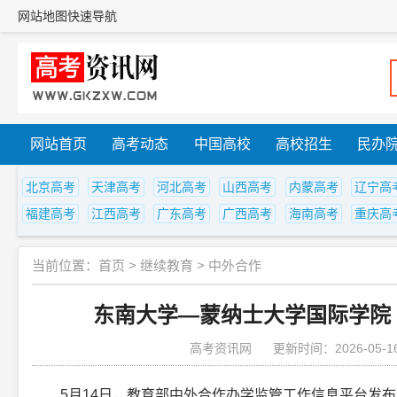
网站地图
快速导航
网站首页
高考动态
中国高校
高校招生
民办
北京高考
天津高考
河北高考
山西高考
内蒙高考
辽宁高
福建高考
江西高考
广东高考
广西高考
海南高考
重庆高
当前位置：
首页
>
继续教育
>
中外合作
东南大学—蒙纳士大学国际学院（
高考资讯网
更新时间：2026-05-1
5月14日，教育部中外合作办学监管工作信息平台发布资