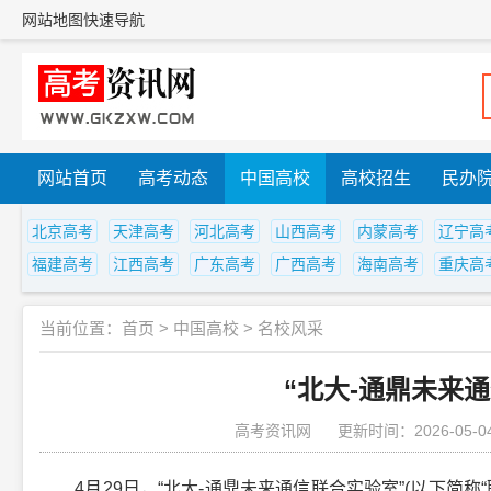
网站地图
快速导航
网站首页
高考动态
中国高校
高校招生
民办
北京高考
天津高考
河北高考
山西高考
内蒙高考
辽宁高
福建高考
江西高考
广东高考
广西高考
海南高考
重庆高
当前位置：
首页
>
中国高校
>
名校风采
“北大-通鼎未来
高考资讯网
更新时间：2026-05-0
4月29日，“北大-通鼎未来通信联合实验室”(以下简称