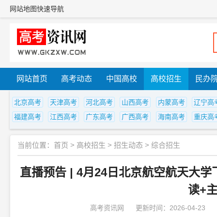
网站地图
快速导航
网站首页
高考动态
中国高校
高校招生
民办
北京高考
天津高考
河北高考
山西高考
内蒙高考
辽宁高
福建高考
江西高考
广东高考
广西高考
海南高考
重庆高
当前位置：
首页
>
高校招生
>
招生动态
>
综合招生
直播预告 | 4月24日北京航空航天
读+
高考资讯网
更新时间：2026-04-23