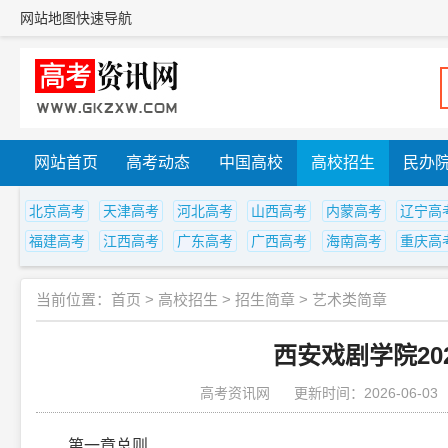
网站地图
快速导航
网站首页
高考动态
中国高校
高校招生
民办
北京高考
天津高考
河北高考
山西高考
内蒙高考
辽宁高
福建高考
江西高考
广东高考
广西高考
海南高考
重庆高
当前位置：
首页
>
高校招生
>
招生简章
>
艺术类简章
西安戏剧学院20
高考资讯网
更新时间：2026-06-03
第一章总则