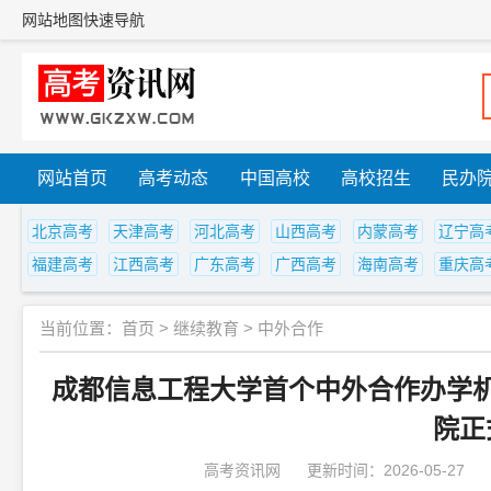
网站地图
快速导航
网站首页
高考动态
中国高校
高校招生
民办
北京高考
天津高考
河北高考
山西高考
内蒙高考
辽宁高
福建高考
江西高考
广东高考
广西高考
海南高考
重庆高
当前位置：
首页
>
继续教育
>
中外合作
成都信息工程大学首个中外合作办学
院正
高考资讯网
更新时间：2026-05-27