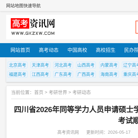
网站地图
快速导航
网站首页
高考动态
中国高校
高校招生
民办
北京高考
天津高考
河北高考
山西高考
内蒙高考
辽宁高
福建高考
江西高考
广东高考
广西高考
海南高考
重庆高
当前位置：
首页
>
考研世界
>
考研动态
四川省2026年同等学力人员申请硕
考试
高考资讯网
更新时间：2026-05-17