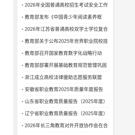
协办公厅关于公布通过2025年质量监测
2026年全国普通高校招生考试安全工作
的农业专业学位研究生培养单位和科技小
视频会议召开
教育部发布《中国青少年阅读素养框
院名单的通知
架》教育行业标准
2026年江苏省普通高校双学士学位复合
型人才培养项目和联合学士学位培养项目
教育部关于公布2025年世界职业院校技
公示
能大赛获奖名单的通知
教育部召开国家教育数字化战略行动
2026年部署会，全面深入推动“人工智能
教育部部署开展基础教育规范管理巩固
+教育”
年行动
浙江成立高校法律援助志愿服务联盟
安徽省职业教育2025年质量年度报告
山东省职业教育质量报告（2025年度）
辽宁省职业教育质量报告（2025年度）
2026年长三角教育对外开放协作会在合