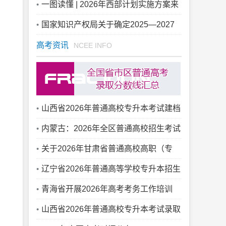
肥举办
一图读懂 | 2026年西部计划实施方案来
啦
国家知识产权局关于确定2025—2027
年国家知识产权强国建设示范创建对象的
高考资讯
NCEE INFO
通知
山西省2026年普通高校专升本考试建档
立卡专项批院校征集志愿公告（一）
内蒙古：2026年全区普通高校招生考试
安全工作视频会议召开
关于2026年甘肃省普通高校高职（专
科）升本科统一考试成绩查询和志愿填报
辽宁省2026年普通高等学校专升本招生
等有关事宜的公告
考试网上填报志愿须知
青海省开展2026年高考考务工作培训
山西省2026年普通高校专升本考试录取