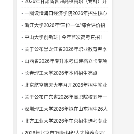
2026年甘肃省普通高校高职（专科）升
本科统一考试招生录取控制分数线
一图读懂海口经济学院2026年招生核心
亮点
浙江大学2026年“三位一体”综合评价招
生报名系统操作指南
中山大学创新班 | 今年首次高考直招！
网络空间安全学院“鸿网创新班”等你来
关于公布黑龙江省2026年职业教育春季
高考高职（专科）批次最后一次征集志愿
山西省2026年专升本考试建档立卡专项
投档分数线的通知
批各专业大类（专业）录取最低控制分数
长春理工大学2026年本科招生亮点
线
北京航空航天大学召开2026年招生就业
工作会
关于公布广东省2026年高职院校五年一
贯制单独招生考试录取最低分数线的通知
深圳理工大学2026年拟在山东招生26人
北方工业大学2026年在京招生选考专业
组
2026年北京市“国际组织人才培养专项”