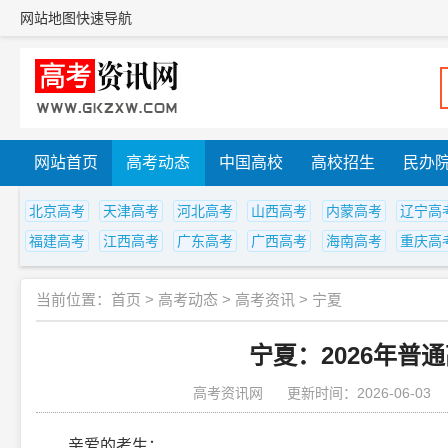
网站地图
快速导航
网站首页
高考动态
中国高校
高校招生
民办
北京高考
天津高考
河北高考
山西高考
内蒙高考
辽宁高
福建高考
江西高考
广东高考
广西高考
海南高考
重庆高
当前位置：
首页
>
高考动态
>
高考资讯
>
宁夏
宁夏：2026年普
高考资讯网
更新时间：2026-06-03
亲爱的考生：