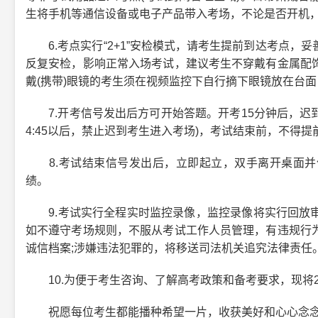
生将手机等通信设备或电子产品带入考场，不论是否开机
6.考点实行“2+1”安检模式，请考生提前到达考点，
反复安检，影响正常入场考试，建议考生不穿戴有金属配
戴(携带)眼镜的考生须在视频监控下自行摘下眼镜放在台
7.开考信号发出后方可开始答题。开考15分钟后，迟到
4:45以后，禁止迟到考生进入考场)，考试结束前，不得提
8.考试结束信号发出后，立即起立，双手离开桌面并
绩。
9.考试实行全程实时监控录像，监控录像将实行回放审
如不遵守考场规则，不服从考试工作人员管理，有违规行
诚信档案;涉嫌违法犯罪的，将移送司法机关追究法律责任
10.为便于考生咨询、了解高考政策和备考要求，现将20
祝愿每位考生都能播种希望一片，收获美好和心心念念