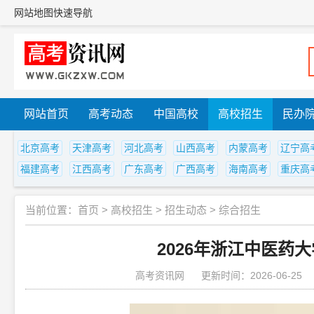
网站地图
快速导航
网站首页
高考动态
中国高校
高校招生
民办
北京高考
天津高考
河北高考
山西高考
内蒙高考
辽宁高
福建高考
江西高考
广东高考
广西高考
海南高考
重庆高
当前位置：
首页
>
高校招生
>
招生动态
>
综合招生
2026年浙江中医药
高考资讯网
更新时间：2026-06-25