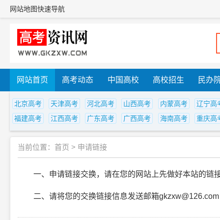
网站地图
快速导航
网站首页
高考动态
中国高校
高校招生
民办
北京高考
天津高考
河北高考
山西高考
内蒙高考
辽宁高
福建高考
江西高考
广东高考
广西高考
海南高考
重庆高
当前位置：
首页
>
申请链接
一、申请链接交换，请在您的网站上先做好本站的链接
二、请将您的交换链接信息发送邮箱gkzxw@126.co