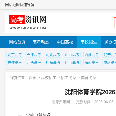
网站地图
快速导航
网站首页
高考动态
中国高校
高校招生
民办
北京高考
天津高考
河北高考
山西高考
内蒙高考
辽宁高
福建高考
江西高考
广东高考
广西高考
海南高考
重庆高
当前位置：
首页
>
高校招生
>
招生简章
>
体育简章
沈阳体育学院202
高考资讯网
更新时间：2026-06-03
一、学校自然情况