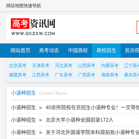
网站地图
快速导航
网站首页
高考动态
中国高校
高校招生
民办
北京高考
天津高考
河北高考
山西高考
内蒙高考
辽宁高
福建高考
江西高考
广东高考
广西高考
海南高考
重庆高
小语种招生
Column Name
小语种招生
40余所院校在京招生小语种专业！一文带
小语种招生
北京大学小语种全国招录172人
小语种招生
关于河北外国语学院本科提前批小语种专