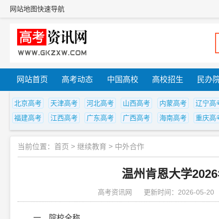
网站地图
快速导航
网站首页
高考动态
中国高校
高校招生
民办
北京高考
天津高考
河北高考
山西高考
内蒙高考
辽宁高
福建高考
江西高考
广东高考
广西高考
海南高考
重庆高
当前位置：
首页
>
继续教育
>
中外合作
温州肯恩大学202
高考资讯网
更新时间：2026-05-20
一、院校全称