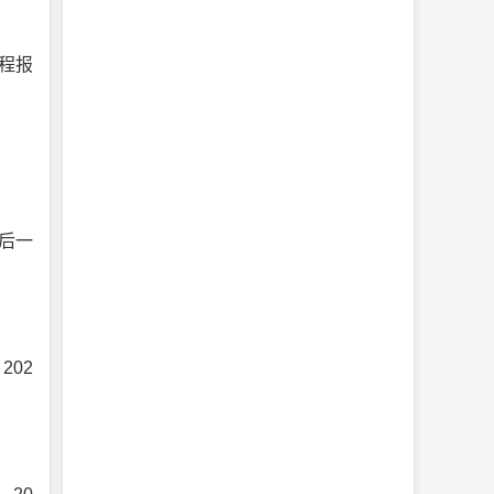
课程报
后一
202