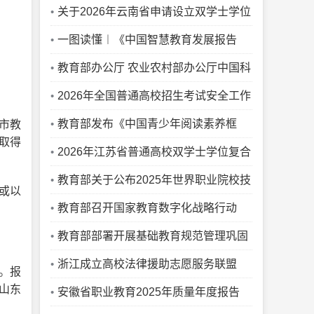
准化教育融合试点
关于2026年云南省申请设立双学士学位
复合型人才培养项目的公示
一图读懂︱《中国智慧教育发展报告
（2025-2026）》
教育部办公厅 农业农村部办公厅中国科
协办公厅关于公布通过2025年质量监测
2026年全国普通高校招生考试安全工作
的农业专业学位研究生培养单位和科技小
视频会议召开
教育部发布《中国青少年阅读素养框
市教
取得
院名单的通知
架》教育行业标准
2026年江苏省普通高校双学士学位复合
型人才培养项目和联合学士学位培养项目
教育部关于公布2025年世界职业院校技
或以
公示
能大赛获奖名单的通知
教育部召开国家教育数字化战略行动
2026年部署会，全面深入推动“人工智能
教育部部署开展基础教育规范管理巩固
+教育”
年行动
浙江成立高校法律援助志愿服务联盟
。报
山东
安徽省职业教育2025年质量年度报告