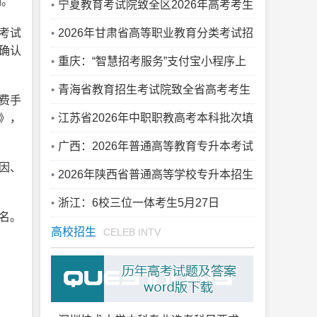
明。
宁夏教育考试院致全区2026年高考考生
及家长的一封信
生考试
2026年甘肃省高等职业教育分类考试招
确认
生中职升学考试成绩查询有关事宜的公告
重庆：“智慧招考服务”支付宝小程序上
线
青海省教育招生考试院致全省高考考生
费手
的一封信
》，
江苏省2026年中职职教高考本科批次填
报征求平行志愿通告
广西：2026年普通高等教育专升本考试
因、
招生录取工作安排
2026年陕西省普通高等学校专升本招生
录取退役大学生士兵免试生、专项计划征
浙江：6校三位一体考生5月27日
报名。
集志愿公告
（24:00截止）网上确认志愿
高校招生
CELEB INTV