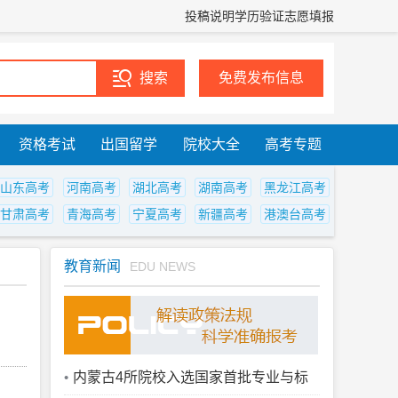
投稿说明
学历验证
志愿填报
免费发布信息
资格考试
出国留学
院校大全
高考专题
山东高考
河南高考
湖北高考
湖南高考
黑龙江高考
甘肃高考
青海高考
宁夏高考
新疆高考
港澳台高考
教育新闻
EDU NEWS
内蒙古4所院校入选国家首批专业与标