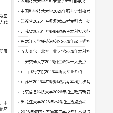
深圳技术大学本科专业选考科目要求
（2026年）
中国科学技术大学2026年强基计划校考
及密
笔试通知
江苏省2026年中职职教高考专科第一批
人代
次院校投档线（按科目组排序）
江苏省2026年中职职教高考本科批次征
求平行志愿院校投档线
黑龙江大学绥芬河校区2026年起正式招
所属
生
五大变化丨北方工业大学2026年本科招
生新政
西安交通大学2026招生政策十大要点
江西飞行学院2026年新设专业介绍
江苏省2026年中职职教高考本科批次院
校投档线（按科目组排序）
北京信息科技大学2026年招生政策新变
化
黑龙江大学2026年本科招生热点透视
、中
他环
2026年海南省普通高等学校专升本录取