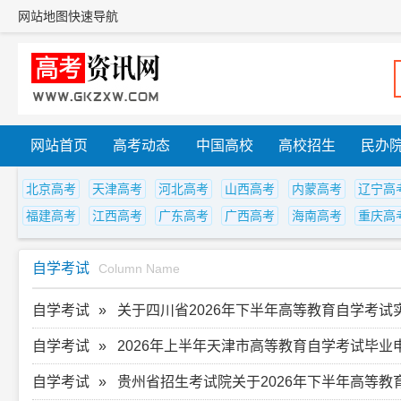
网站地图
快速导航
网站首页
高考动态
中国高校
高校招生
民办
北京高考
天津高考
河北高考
山西高考
内蒙高考
辽宁高
福建高考
江西高考
广东高考
广西高考
海南高考
重庆高
自学考试
Column Name
自学考试
关于四川省2026年下半年高等教育自学考试实践
自学考试
2026年上半年天津市高等教育自学考试毕业
自学考试
贵州省招生考试院关于2026年下半年高等