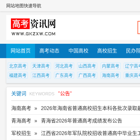
网站地图
快速导航
网站首页
高考动态
中国高校
高校招生
民办
北京高考
天津高考
河北高考
山西高考
内蒙高考
辽宁高
福建高考
江西高考
广东高考
广西高考
海南高考
重庆高
关键词
"公告"
KEYWORDS
海南高考
2026年海南省普通高校招生本科各批次录取
青海高考
青海省2026年普通高考成绩发布公告
军校招生
江西省2026年军队院校招收普通高中毕业生