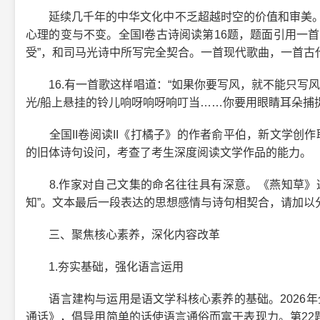
延续几千年的中华文化中不乏超越时空的价值和审美。2
心理的变与不变。全国I卷古诗阅读第16题，题面引用一
受”，和司马光诗中所写完全契合。一首现代歌曲，一首古
16.有一首歌这样唱道：“如果你要写风，就不能只写风
光/船上悬挂的铃儿响呀响呀响叮当……你要用眼睛耳朵捕
全国II卷阅读II《打橘子》的作者俞平伯，新文学创作
的旧体诗句设问，考查了考生深度阅读文学作品的能力。
8.作家对自己文集的命名往往具有深意。《燕知草》这
知”。文本最后一段表达的思想感情与诗句相契合，请加以
三、聚焦核心素养，深化内容改革
1.夯实基础，强化语言运用
语言建构与运用是语文学科核心素养的基础。2026年全
通话》，倡导用简单的话使语言通俗而富于表现力。第22