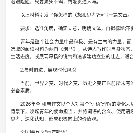
遭遇险阻，只要源头不竭，终能贯通入海。
以上材料引发了你怎样的联想和思考?请写一篇文章。
要求：选准角度，确定立意，明确文体，自拟标题;不要套
青年是整个社会力量中最积极、最有生气的力量，而考生
选取的阅读材料为两首《骢马》，从诗人写作时自身状态
生活态度，或展现昂扬的锐气和追求建功立业的壮志，适
2.与时俱进，展现时代风貌
当前，世界之变、时代之变、历史之变正以前所未有的
必备素质。
2026年全国I卷作文以个人对某个“词语”理解的变化
背景下，唤起青年的使命担当，并将词语的含义、使用语
思考、深化认知，形成积极向上的价值观。
全国I卷作文“青年新语”