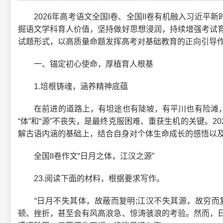
2026年高考语文全国I卷、全国II卷有机融入习近平
掘语文学科育人价值，坚持做好思想浸润，持续增强考试育
试题形式，以高质量命题发挥高考对基础教育的正向引导
一、锚定初心使命，厚植育人根基
1.培根铸魂，涵养精神底蕴
在前进的道路上，有坦途也有陡坡，有平川也有险滩，
“体”和“源”不丧失，是最终克服困难、重获生机的关键。2
解古语内涵的基础上，结合自身对个体生命成长的感悟以
全国II卷作文“日月之体，江汉之源”
23.阅读下面的材料，根据要求写作。
“日月不失其体，故蔽而复明;江汉不失其源，故穷而复
顿、挫折，甚至会有风高浪急、惊涛骇浪的考验。然而，日