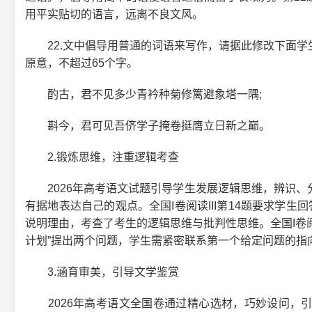
用平实贴切的语言，远离不良文风。
22.文中倡导用普通的词语来写作，请据此修改下面学
原意，不超过65个字。
酌古，君不见多少青衿种菊修篱避象塔一隅;
斟今，君可见吾侪学子掩卷挺膺立日新之巅。
2.锻炼思维，注重逻辑考查
2026年高考语文试题引导学生发展逻辑思维，辨识、
有据地表达自己的观点。全国I卷阅读III第14题要求学生
说明理由，考查了考生的逻辑思维与批判性思维。全国I卷阅
计划”提出两个问题，学生需紧密联系第一个给定问题的指
3.涵育审美，引导文学鉴赏
2026年高考语文全国卷通过精心选材，巧妙设问，引