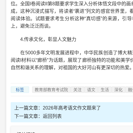
位。全国I卷阅读II第8题要求学生深入分析体悟文段中的
成，这种沉浸式描写，将读者“裹进”列文的感官世界里，
阅读体验。试题要求考生分析这种“真切感”的来源，引
上，避免泛泛而谈。
4.传承文化，彰显人文魅力
在5000多年文明发展进程中，中华民族创造了博大精深
阅读I材料以“廊桥”为话题，展现了廊桥独特的功能和美
自然和谐关系的理解，对祖国的大好河山有更深切的热爱
标签
教育部教育考试院
关注
语文
生活
深化
融
上一篇文章：
2026年高考语文作文题来了
下一篇文章：
返回列表