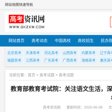
网站地图
快速导航
网站首页
高考动态
中国高校
高校招生
民办
北京高考
天津高考
河北高考
山西高考
内蒙高考
辽宁高
福建高考
江西高考
广东高考
广西高考
海南高考
重庆高
当前位置：
首页
>
高考试题
>
高考试题
教育部教育考试院：关注语文生活，深化
高考资讯网
更新时间：2026-06-08
文