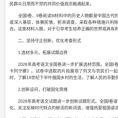
民群众日用而不觉的共同价值观念融通起来。
全国I卷、II卷阅读III材料中的历史人物都是中国古
或深入基层，体察民情，躬亲调查，采取各种措施兴利除
合。这类材料入题，对于引导考生培养正确的世界观具有
二、坚持守正创新，优化考查形式
1.选材多元，拓展试题边界
2026年高考语文全国卷进一步扩展选材范围。全国I卷阅
卡列宁娜》。试卷中选取的片段展现了列文与农民们一起
时，了解19世纪下半叶俄国乡村的生活，了解人民的辛勤
2.创新设问，打破固化思维
2026年高考语文试题进一步创新试题形式。全国I卷语
化，关注反映时代特点的鲜活的新词语，增强热爱祖国语