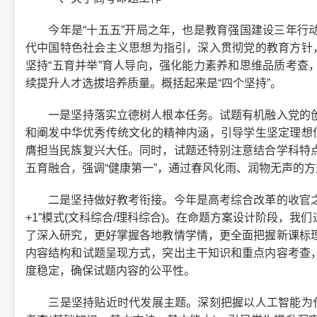
今年是“十五五”开局之年，也是教育强国建设三年行动
代中国特色社会主义思想为指引，深入贯彻党的教育方针，
坚持“五育并举”育人导向，强化能力素养和思维品质考查
续提升人才选拔培养质量。概括起来是“四个坚持”。
一是坚持落实立德树人根本任务。试题有机融入党的创
和阐发中华优秀传统文化的精神内涵，引导学生坚定理想信
膺担当民族复兴大任。同时，试题还特别注意结合学科特
五育融合，强调“健康第一”，通过春风化雨、润物无声的
二是坚持做好教考衔接。今年是高考综合改革的收官之年
+1”模式(文科综合/理科综合)。在命题方案设计阶段，
了深入研究，更好掌握各地教情学情，更全面把握新课标
内容结构和试题呈现方式，突出主干知识和重点内容考查
度稳定，确保试题内容的公平性。
三是坚持贴近时代发展主题。深刻把握以人工智能为代表