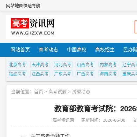
网站地图
快速导航
网站首页
高考动态
中国高校
高校招生
民办
北京高考
天津高考
河北高考
山西高考
内蒙高考
辽宁高
福建高考
江西高考
广东高考
广西高考
海南高考
重庆高
当前位置：
首页
>
高考试题
>
试题动态
教育部教育考试院：202
高考资讯网
更新时间：2026-06-08
文
一、关于高考命题工作