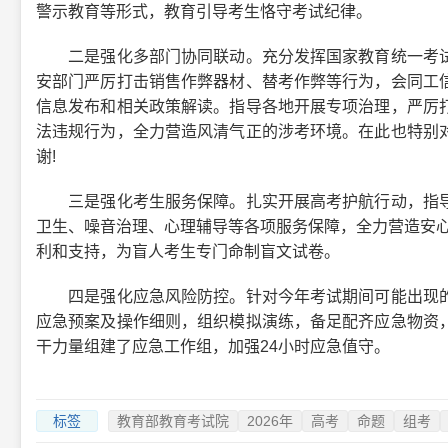
警示教育等形式，教育引导考生恪守考试纪律。
二是强化多部门协同联动。充分发挥国家教育统一考试
安部门严厉打击销售作弊器材、替考作弊等行为，会同工
信息发布和相关政策解读。指导各地开展专项治理，严厉
法违规行为，全力营造风清气正的涉考环境。在此也特别
谢!
三是强化考生服务保障。扎实开展高考护航行动，指导
卫生、噪音治理、心理辅导等各项服务保障，全力营造安心
利和支持，为盲人考生专门命制盲文试卷。
四是强化应急风险防控。针对今年考试期间可能出现的
应急预案及操作细则，组织模拟演练，备足配齐应急物资
干力量组建了应急工作组，加强24小时应急值守。
标签
教育部教育考试院
2026年
高考
命题
组考