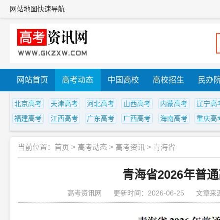
网站地图
快速导航
网站首页
高考动态
中国高校
高校招生
民办
北京高考
天津高考
河北高考
山西高考
内蒙高考
辽宁高
福建高考
江西高考
广东高考
广西高考
海南高考
重庆高
当前位置：
首页
>
高考动态
>
高考资讯
>
青海省
青海省2026年普
高考资讯网
更新时间：2026-06-25
文章来