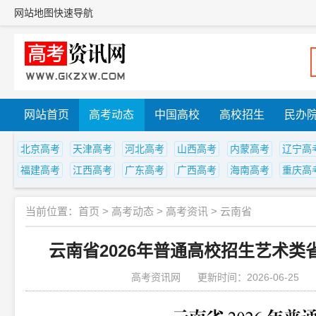
网站地图
快速导航
网站首页
高考动态
中国高校
高校招生
民办
北京高考
天津高考
河北高考
山西高考
内蒙高考
辽宁高
福建高考
江西高考
广东高考
广西高考
海南高考
重庆高
当前位置：
首页
>
高考动态
>
高考资讯
>
云南省
云南省2026年普通高校招生艺术
高考资讯网
更新时间：2026-06-25